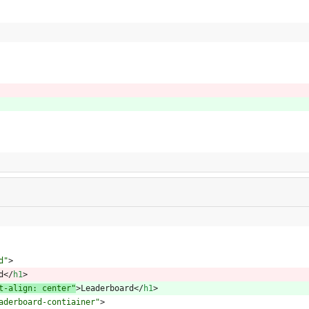
d"
>
d
<
/
h1
>
t-align: center"
>
Leaderboard
<
/
h1
>
aderboard-contiainer"
>