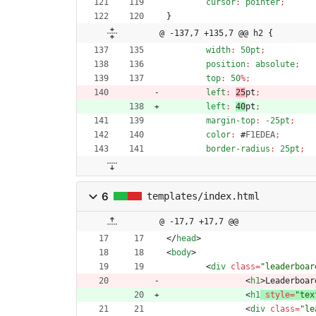
cursor
:
pointer
;
}
@ -137,7 +135,7 @@ h2 {
width
:
50pt
;
position
:
absolute
;
top
:
50
%
;
left
:
25
pt
;
left
:
40
pt
;
margin-top
:
-25pt
;
color
:
#
F1EDEA
;
border-radius
:
25pt
;
6
templates/index.html
@ -17,7 +17,7 @@
<
/
head
>
<
body
>
<
div
class
=
"leaderboar
<
h1
>
Leaderboar
<
h1
style
=
"tex
<
div
class
=
"le