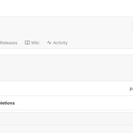
Releases
Wiki
Activity
p
eletions