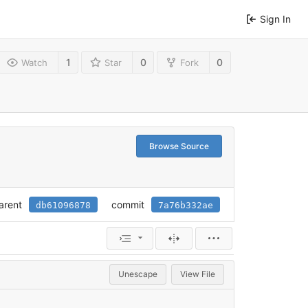
Sign In
1
0
0
Watch
Star
Fork
Browse Source
arent
commit
db61096878
7a76b332ae
Unescape
View File