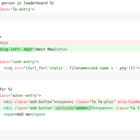
for person in leaderboard %}
lass
=
"lb-entry"
>
>
/
h1
>
ding-left: 40pt"
>
Next Meal
<
/
h1
>
lass
=
"cook-entry"
>
<
img
src
=
"{{url_for('static', filename=cook.name + '.png')}}"
>
ndfor %}
lass
=
"eater-entry"
>
<
div
class
=
"add-button"
>
<
span
>
<
i
class
=
"fa fa-plus"
aria-hidde
<
div
class
=
"add-button"
onclick
=
"addme()"
>
<
span
>
<
i
class
=
"fa f
<
span
>
Add me
<
/
span
>