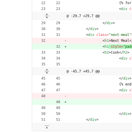
			{% 
<
div
c
@ -29,7 +29,7 @@
<
/
div
>
<
/
div
>
<
div
class
=
"next-meal"
<
h1
>
Next Meal
<
<
h1
style
=
"pad
<
h2
>
Cook
<
/
h2
>
<
div
c
@ -45,7 +45,7 @@
<
/
div
>
			{% e
<
div
c
<
/
div
>
<
/
div
>