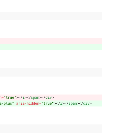
n
=
"true"
>
<
/
i
>
<
/
span
>
<
/
div
>
a-plus"
aria-hidden
=
"true"
>
<
/
i
>
<
/
span
>
<
/
div
>