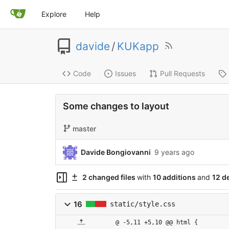
Explore
Help
davide
/
KUKapp
Code
Issues
Pull Requests
Some changes to layout
master
Davide Bongiovanni
9 years ago
2 changed files
with
10 additions
and
12 d
16
static/style.css
@ -5,11 +5,10 @@ html {