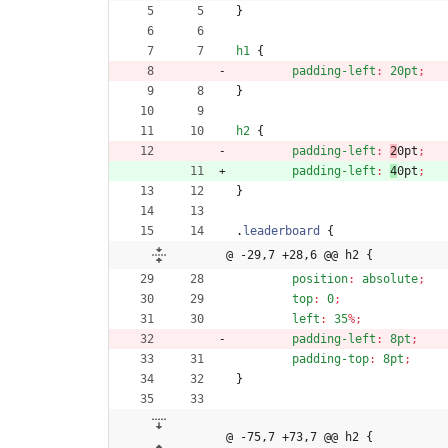
}
h1
{
padding-left
:
20pt
;
}
h2
{
padding-left
:
2
0pt
;
padding-left
:
4
0pt
;
}
.
leaderboard
{
@ -29,7 +28,6 @@ h2 {
position
:
absolute
;
top
:
0
;
left
:
35
%
;
padding-left
:
8pt
;
padding-top
:
8pt
;
}
@ -75,7 +73,7 @@ h2 {