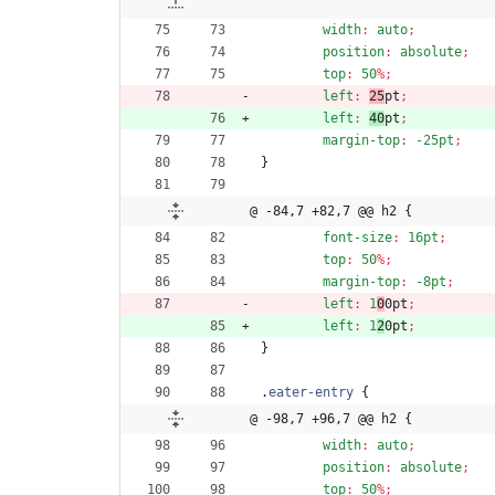
width
:
auto
;
position
:
absolute
;
top
:
50
%
;
left
:
25
pt
;
left
:
40
pt
;
margin-top
:
-25pt
;
}
@ -84,7 +82,7 @@ h2 {
font-size
:
16pt
;
top
:
50
%
;
margin-top
:
-8pt
;
left
:
1
0
0pt
;
left
:
1
2
0pt
;
}
.
eater-entry
{
@ -98,7 +96,7 @@ h2 {
width
:
auto
;
position
:
absolute
;
top
:
50
%
;