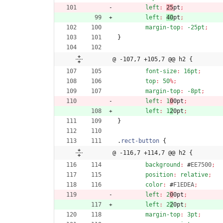
left
:
25
pt
;
left
:
40
pt
;
margin-top
:
-25pt
;
}
@ -107,7 +105,7 @@ h2 {
font-size
:
16pt
;
top
:
50
%
;
margin-top
:
-8pt
;
left
:
1
0
0pt
;
left
:
1
2
0pt
;
}
.
rect-button
{
@ -116,7 +114,7 @@ h2 {
background
:
#
EE7500
;
position
:
relative
;
color
:
#
F1EDEA
;
left
:
2
0
0pt
;
left
:
2
2
0pt
;
margin-top
:
3pt
;