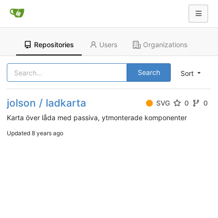
Repositories
Users
Organizations
Search
Sort
jolson / ladkarta
SVG
0
0
Karta över låda med passiva, ytmonterade komponenter
Updated
8 years ago