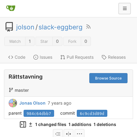
jolson
/
slack-eggberg
1
0
0
Watch
Star
Fork
Code
Issues
Pull Requests
Releases
Rättstavning
Browse Source
master
Jonas Olson
7 years ago
parent
commit
984c64dbb7
6c9cd3d89d
1 changed files
1 additions
1 deletions