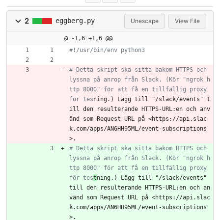
2
eggberg.py
Unescape
View File
@ -1,6 +1,6 @@
#!/usr/bin/env python3
# Detta skript ska sitta bakom HTTPS och 
lyssna på anrop från Slack. (Kör "ngrok h
ttp 8000" för att få en tillfällig proxy 
för tes
ning.) Lägg till "/slack/events" t
ill den resulterande HTTPS-URL:en och anv
änd som Request URL på <https://api.slac
k.com/apps/AN6HH95ML/event-subscriptions
>.
# Detta skript ska sitta bakom HTTPS och 
lyssna på anrop från Slack. (Kör "ngrok h
ttp 8000" för att få en tillfällig proxy 
för tes
t
ning.) Lägg till "/slack/events" 
till den resulterande HTTPS-URL:en och an
vänd som Request URL på <https://api.slac
k.com/apps/AN6HH95ML/event-subscriptions
>.