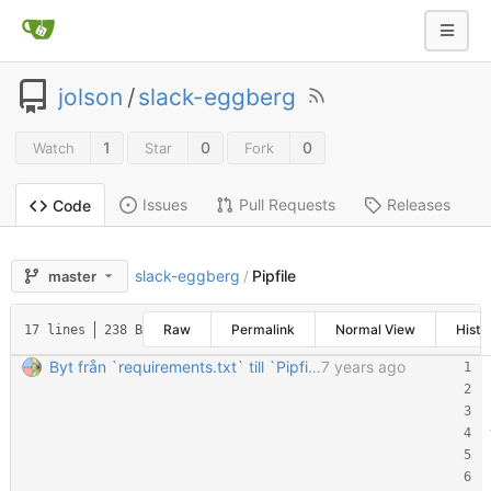
jolson
/
slack-eggberg
1
0
0
Watch
Star
Fork
Issues
Pull Requests
Releases
Code
slack-eggberg
Pipfile
master
/
Raw
Permalink
Normal View
Histo
17 lines
238 B
Byt från `requirements.txt` till `Pipfile`.
7 years ago