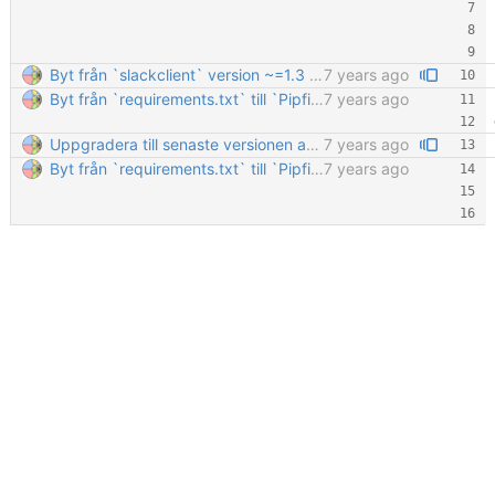
Byt från `slackclient` version ~=1.3 till version ~=2.1.
7 years ago
Byt från `requirements.txt` till `Pipfile`.
7 years ago
Uppgradera till senaste versionen av `requests`. Samtliga paket är nu av de för närvarande senaste versionerna. Att uppgradera minor version number är väl i och för sig inte nödvändigt.
7 years ago
Byt från `requirements.txt` till `Pipfile`.
7 years ago